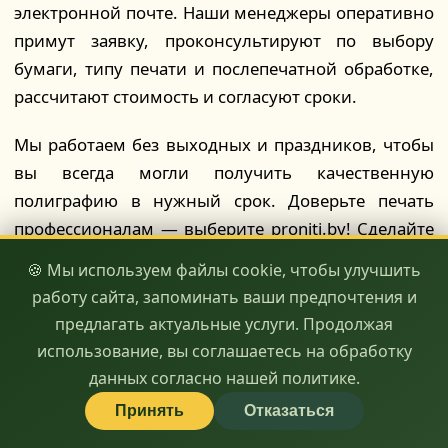
электронной почте. Наши менеджеры оперативно
примут заявку, проконсультируют по выбору
бумаги, типу печати и послепечатной обработке,
рассчитают стоимость и согласуют сроки.
Мы работаем без выходных и праздников, чтобы
вы всегда могли получить качественную
полиграфию в нужный срок. Доверьте печать
профессионалам — выберите proniti.by! Сделайте
ваш бренд заметным и запоминающимся вместе с
🍪 Мы используем файлы cookie, чтобы улучшить
нами. Ваша реклама — наше вдохновение!
работу сайта, запоминать ваши предпочтения и
предлагать актуальные услуги. Продолжая
🖨️ качество
⏱️ скорость
💰 доступность
использование, вы соглашаетесь на обработку
данных согласно нашей политике.
Принять
Отказаться