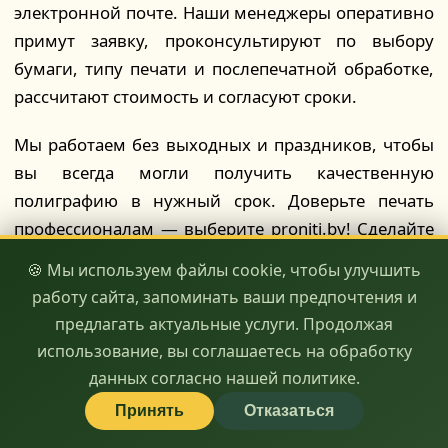
электронной почте. Наши менеджеры оперативно
примут заявку, проконсультируют по выбору
бумаги, типу печати и послепечатной обработке,
рассчитают стоимость и согласуют сроки.
Мы работаем без выходных и праздников, чтобы
вы всегда могли получить качественную
полиграфию в нужный срок. Доверьте печать
профессионалам — выберите proniti.by! Сделайте
ваш бренд заметным и запоминающимся вместе с
🍪 Мы используем файлы cookie, чтобы улучшить
нами. Ваша реклама — наше вдохновение!
работу сайта, запоминать ваши предпочтения и
предлагать актуальные услуги. Продолжая
🖨️ качество
⏱️ скорость
💰 доступность
использование, вы соглашаетесь на обработку
данных согласно нашей политике.
Принять
Отказаться