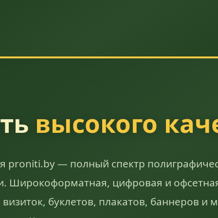
ать
высокого кач
 proniti.by — полный спектр полиграфичес
и. Широкоформатная, цифровая и офсетная
 визиток, буклетов, плакатов, баннеров и м