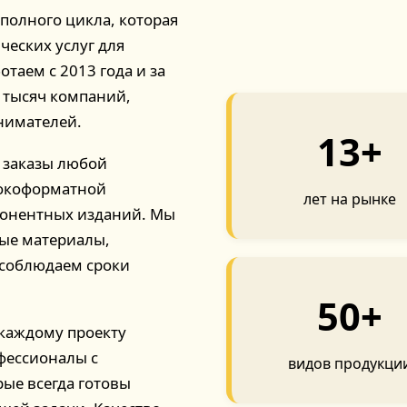
полного цикла, которая
ческих услуг для
отаем с 2013 года и за
 тысяч компаний,
нимателей.
13+
 заказы любой
рокоформатной
лет на рынке
онентных изданий. Мы
ные материалы,
 соблюдаем сроки
50+
 каждому проекту
фессионалы с
видов продукци
ые всегда готовы