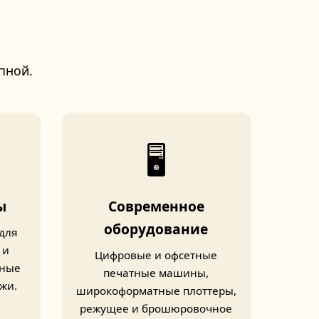
пной.
🖥️
ы
Современное
оборудование
для
 и
Цифровые и офсетные
дные
печатные машины,
жи.
широкоформатные плоттеры,
режущее и брошюровочное