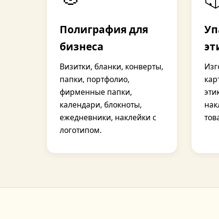
Полиграфия для
Уп
бизнеса
эт
Визитки, бланки, конверты,
Изг
папки, портфолио,
кар
фирменные папки,
эти
календари, блокноты,
нак
ежедневники, наклейки с
тов
логотипом.