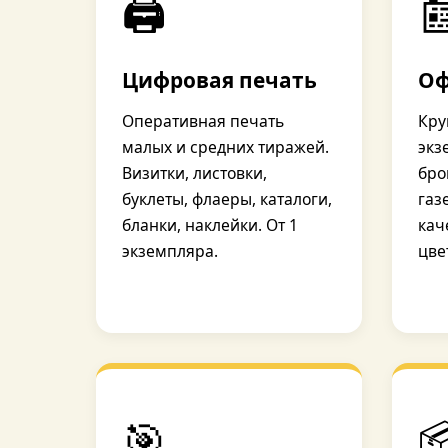
🖨️

Цифровая печать
Оф
Оперативная печать
Кру
малых и средних тиражей.
экз
Визитки, листовки,
бро
буклеты, флаеры, каталоги,
газ
бланки, наклейки. От 1
кач
экземпляра.
цве
🎯
