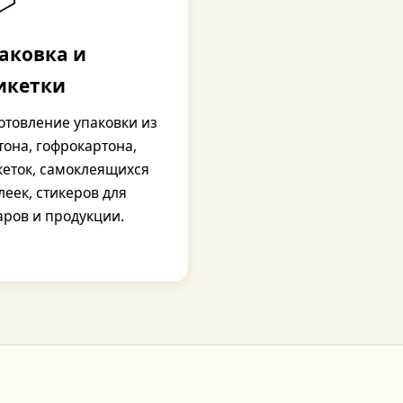
аковка и
икетки
отовление упаковки из
тона, гофрокартона,
кеток, самоклеящихся
леек, стикеров для
аров и продукции.