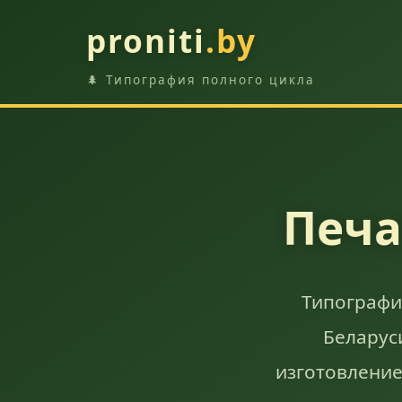
proniti
.by
🌲 Типография полного цикла
Печ
Типография
Беларус
изготовление