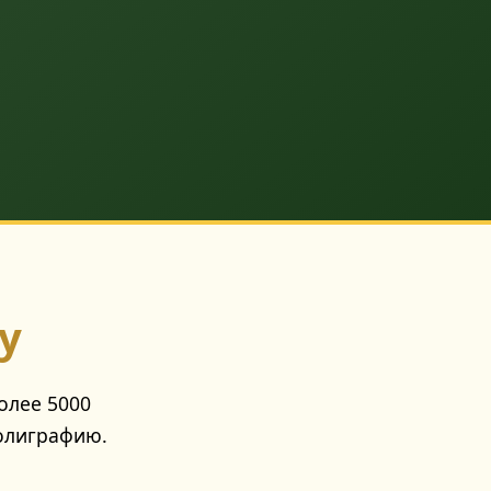
by
олее 5000
полиграфию.