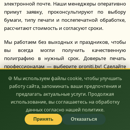
электронной почте. Наши менеджеры оперативно
примут заявку, проконсультируют по выбору
бумаги, типу печати и послепечатной обработке,
рассчитают стоимость и согласуют сроки.
Мы работаем без выходных и праздников, чтобы
вы всегда могли получить качественную
полиграфию в нужный срок. Доверьте печать
профессионалам — выберите proniti.by! Сделайте
ваш бренд заметным и запоминающимся вместе с
🍪 Мы используем файлы cookie, чтобы улучшить
нами. Ваша реклама — наше вдохновение!
работу сайта, запоминать ваши предпочтения и
предлагать актуальные услуги. Продолжая
🖨️ качество
⏱️ скорость
💰 доступность
использование, вы соглашаетесь на обработку
данных согласно нашей политике.
Принять
Отказаться