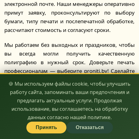
электронной почте. Наши менеджеры оперативно
примут заявку, проконсультируют по выбору
бумаги, типу печати и послепечатной обработке,
рассчитают стоимость и согласуют сроки.
Мы работаем без выходных и праздников, чтобы
вы всегда могли получить качественную
полиграфию в нужный срок. Доверьте печать
профессионалам — выберите proniti.by! Сделайте
ваш бренд заметным и запоминающимся вместе с
🍪 Мы используем файлы cookie, чтобы улучшить
нами. Ваша реклама — наше вдохновение!
работу сайта, запоминать ваши предпочтения и
предлагать актуальные услуги. Продолжая
🖨️ качество
⏱️ скорость
💰 доступность
использование, вы соглашаетесь на обработку
данных согласно нашей политике.
Принять
Отказаться