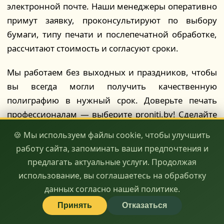
электронной почте. Наши менеджеры оперативно
примут заявку, проконсультируют по выбору
бумаги, типу печати и послепечатной обработке,
рассчитают стоимость и согласуют сроки.
Мы работаем без выходных и праздников, чтобы
вы всегда могли получить качественную
полиграфию в нужный срок. Доверьте печать
профессионалам — выберите proniti.by! Сделайте
ваш бренд заметным и запоминающимся вместе с
🍪 Мы используем файлы cookie, чтобы улучшить
нами. Ваша реклама — наше вдохновение!
работу сайта, запоминать ваши предпочтения и
предлагать актуальные услуги. Продолжая
🖨️ качество
⏱️ скорость
💰 доступность
использование, вы соглашаетесь на обработку
данных согласно нашей политике.
Принять
Отказаться